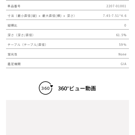
単品番号
2207-01001
寸法（最小直径(縦) ｘ 最大直径(横) ｘ 深さ）
7.45-7.51*4.6
縦横比
0
深さ（深さ/直径）
61.5%
テーブル（テーブル/直径）
59％
蛍光性
None
鑑定機関
GIA
360°ビュー動画