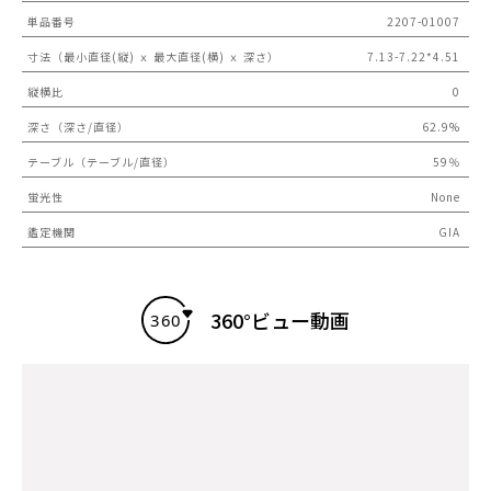
単品番号
2207-01007
寸法（最小直径(縦) ｘ 最大直径(横) ｘ 深さ）
7.13-7.22*4.51
縦横比
0
深さ（深さ/直径）
62.9%
テーブル（テーブル/直径）
59％
蛍光性
None
鑑定機関
GIA
360°ビュー動画