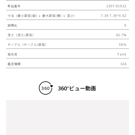
単品番号
2207-01022
寸法（最小直径(縦) ｘ 最大直径(横) ｘ 深さ）
7.34-7.39*4.62
縦横比
0
深さ（深さ/直径）
62.7%
テーブル（テーブル/直径）
59％
蛍光性
Faint
鑑定機関
GIA
360°ビュー動画