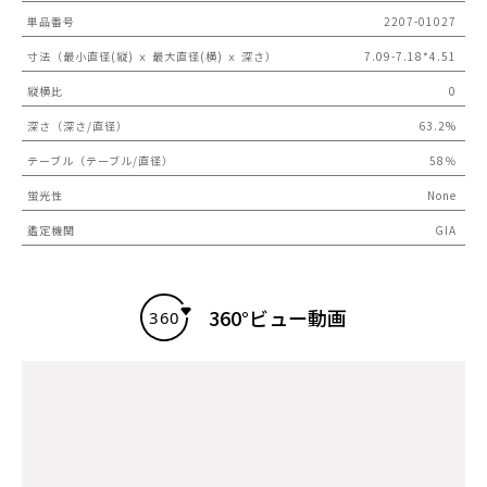
単品番号
2207-01027
寸法（最小直径(縦) ｘ 最大直径(横) ｘ 深さ）
7.09-7.18*4.51
縦横比
0
深さ（深さ/直径）
63.2%
テーブル（テーブル/直径）
58％
蛍光性
None
鑑定機関
GIA
360°ビュー動画