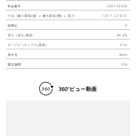
単品番号
2207-01029
寸法（最小直径(縦) ｘ 最大直径(横) ｘ 深さ）
7.07-7.13*4.57
縦横比
0
深さ（深さ/直径）
64.4%
テーブル（テーブル/直径）
57％
蛍光性
None
鑑定機関
GIA
360°ビュー動画