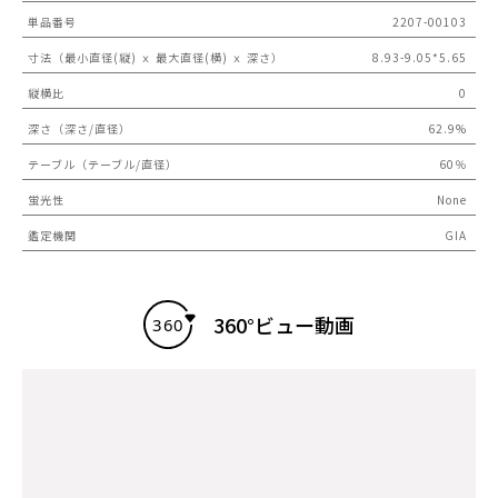
単品番号
2207-00103
寸法（最小直径(縦) ｘ 最大直径(横) ｘ 深さ）
8.93-9.05*5.65
縦横比
0
深さ（深さ/直径）
62.9%
テーブル（テーブル/直径）
60％
蛍光性
None
鑑定機関
GIA
360°ビュー動画