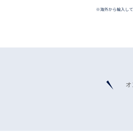
※海外から輸⼊し
オ