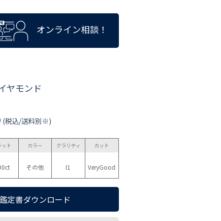
オンライン相談！
ダイヤモンド
0
(税込/送料別※)
ラット
カラー
クラリティ
カット
00ct
その他
I1
VeryGood
鑑定書ダウンロード