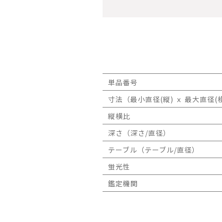
単品番号
寸法（最小直径(縦) ｘ 最大直径(横
縦横比
深さ（深さ/直径）
テーブル（テーブル/直径）
蛍光性
鑑定機関