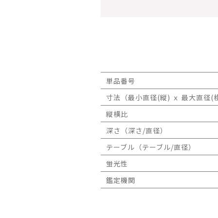
単品番号
寸法（最小直径(縦) ｘ 最大直径(横
縦横比
深さ（深さ/直径）
テーブル（テーブル/直径）
蛍光性
鑑定機関