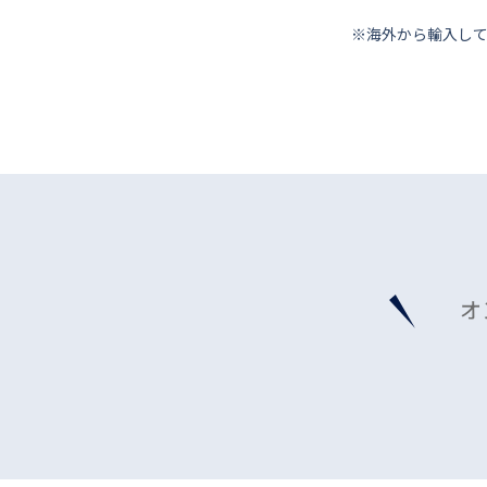
※海外から輸⼊し
オ