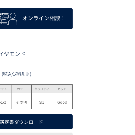
オンライン相談！
ダイヤモンド
0
(税込/送料別※)
ラット
カラー
クラリティ
カット
51ct
その他
SI1
Good
鑑定書ダウンロード