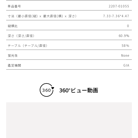
単品番号
2207-01055
寸法（最小直径(縦) ｘ 最大直径(横) ｘ 深さ）
7.33-7.36*4.47
縦横比
0
深さ（深さ/直径）
60.9%
テーブル（テーブル/直径）
58％
蛍光性
None
鑑定機関
GIA
360°ビュー動画