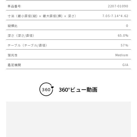
単品番号
2207-01090
寸法（最小直径(縦) ｘ 最大直径(横) ｘ 深さ）
7.05-7.14*4.62
縦横比
0
深さ（深さ/直径）
65.0%
テーブル（テーブル/直径）
57％
蛍光性
Medium
鑑定機関
GIA
360°ビュー動画