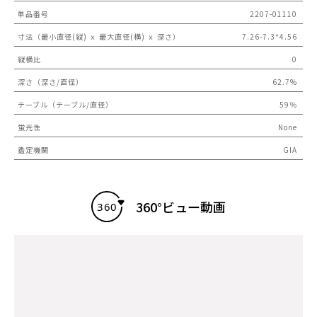
単品番号
2207-01110
寸法（最小直径(縦) ｘ 最大直径(横) ｘ 深さ）
7.26-7.3*4.56
縦横比
0
深さ（深さ/直径）
62.7%
テーブル（テーブル/直径）
59％
蛍光性
None
鑑定機関
GIA
360°ビュー動画