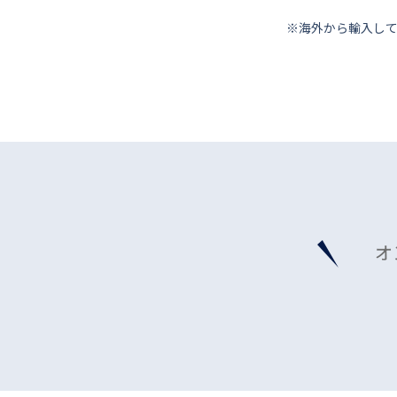
※海外から輸⼊し
オ