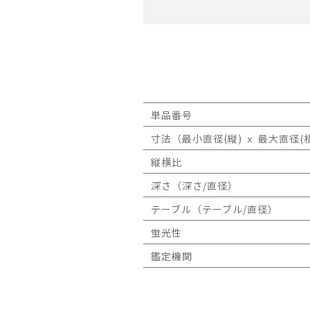
単品番号
寸法（最小直径(縦) ｘ 最大直径(横
縦横比
深さ（深さ/直径）
テーブル（テーブル/直径）
蛍光性
鑑定機関