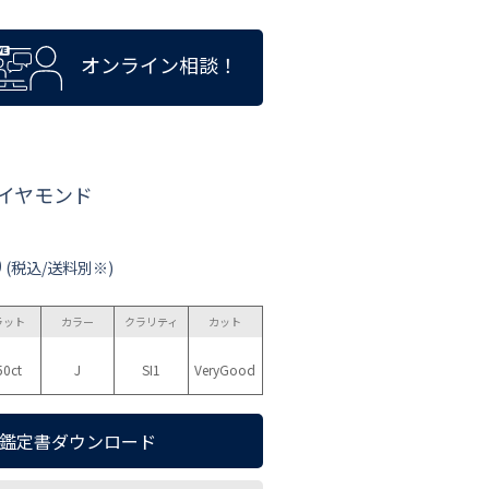
オンライン相談！
ダイヤモンド
0
(税込/送料別※)
ラット
カラー
クラリティ
カット
50ct
J
SI1
VeryGood
鑑定書ダウンロード