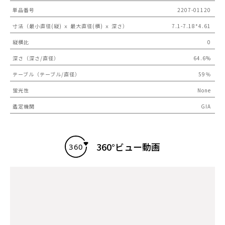
単品番号
2207-01120
寸法（最小直径(縦) ｘ 最大直径(横) ｘ 深さ）
7.1-7.18*4.61
縦横比
0
深さ（深さ/直径）
64.6%
テーブル（テーブル/直径）
59％
蛍光性
None
鑑定機関
GIA
360°ビュー動画