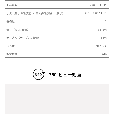
単品番号
2207-01135
寸法（最小直径(縦) ｘ 最大直径(横) ｘ 深さ）
6.98-7.03*4.61
縦横比
0
深さ（深さ/直径）
65.8%
テーブル（テーブル/直径）
56％
蛍光性
Medium
鑑定機関
GIA
360°ビュー動画