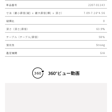
単品番号
2207-01143
寸法（最小直径(縦) ｘ 最大直径(横) ｘ 深さ）
7.09-7.16*4.56
縦横比
0
深さ（深さ/直径）
63.9%
テーブル（テーブル/直径）
58％
蛍光性
Strong
鑑定機関
GIA
360°ビュー動画