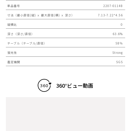
単品番号
2207-01148
寸法（最小直径(縦) ｘ 最大直径(横) ｘ 深さ）
7.13-7.22*4.56
縦横比
0
深さ（深さ/直径）
63.6%
テーブル（テーブル/直径）
58％
蛍光性
Strong
鑑定機関
SGS
360°ビュー動画