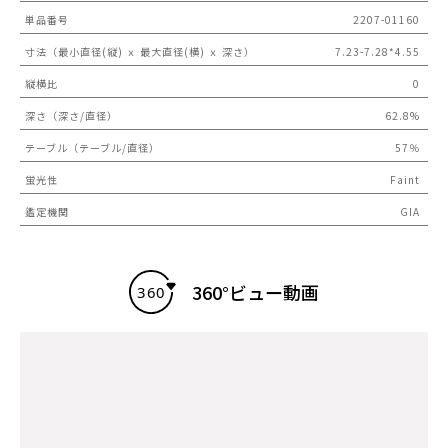
単品番号
2207-01160
寸法（最小直径(縦) ｘ 最大直径(横) ｘ 深さ）
7.23-7.28*4.55
縦横比
0
深さ（深さ/直径）
62.8%
テーブル（テーブル/直径）
57％
蛍光性
Faint
鑑定機関
GIA
360°ビュー動画