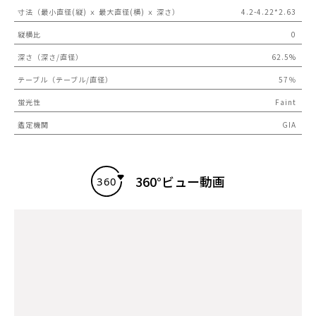
寸法（最小直径(縦) ｘ 最大直径(横) ｘ 深さ）
4.2-4.22*2.63
縦横比
0
深さ（深さ/直径）
62.5%
テーブル（テーブル/直径）
57％
蛍光性
Faint
鑑定機関
GIA
360°ビュー動画