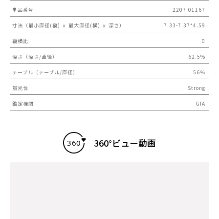
単品番号
2207-01167
寸法（最小直径(縦) ｘ 最大直径(横) ｘ 深さ）
7.33-7.37*4.59
縦横比
0
深さ（深さ/直径）
62.5%
テーブル（テーブル/直径）
56％
蛍光性
Strong
鑑定機関
GIA
360°ビュー動画