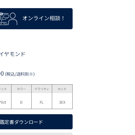
オンライン相談！
ダイヤモンド
00
(税込/送料別※)
ラット
カラー
クラリティ
カット
70ct
D
FL
3EX
鑑定書ダウンロード