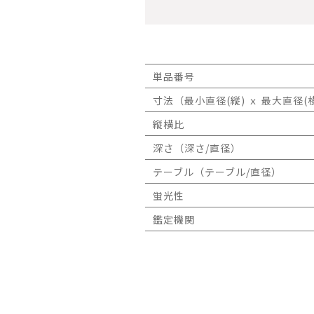
単品番号
寸法（最小直径(縦) ｘ 最大直径(横
縦横比
深さ（深さ/直径）
テーブル（テーブル/直径）
蛍光性
鑑定機関