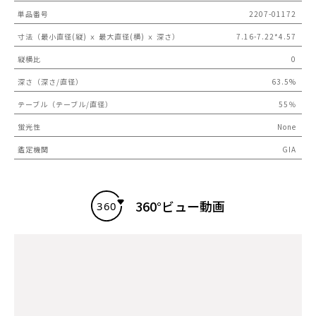
単品番号
2207-01172
寸法（最小直径(縦) ｘ 最大直径(横) ｘ 深さ）
7.16-7.22*4.57
縦横比
0
深さ（深さ/直径）
63.5%
テーブル（テーブル/直径）
55％
蛍光性
None
鑑定機関
GIA
360°ビュー動画