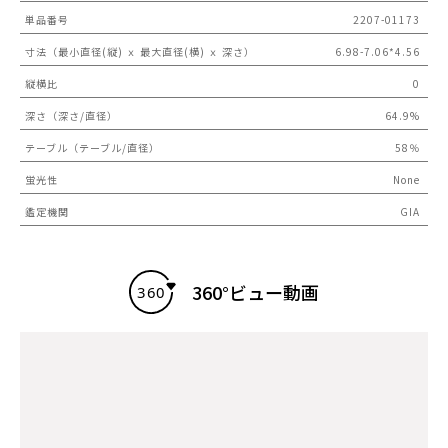
単品番号
2207-01173
寸法（最小直径(縦) ｘ 最大直径(横) ｘ 深さ）
6.98-7.06*4.56
縦横比
0
深さ（深さ/直径）
64.9%
テーブル（テーブル/直径）
58％
蛍光性
None
鑑定機関
GIA
360°ビュー動画