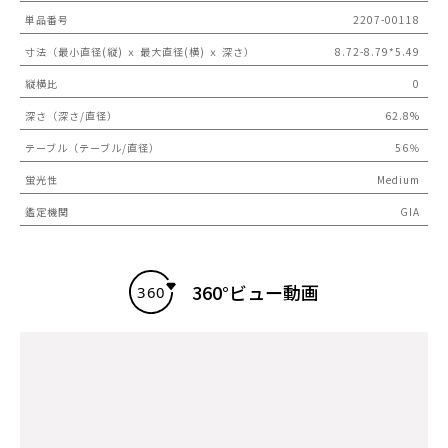
単品番号
2207-00118
寸法（最小直径(縦) ｘ 最大直径(横) ｘ 深さ）
8.72-8.79*5.49
縦横比
0
深さ（深さ/直径）
62.8%
テーブル（テーブル/直径）
56％
蛍光性
Medium
鑑定機関
GIA
360°ビュー動画