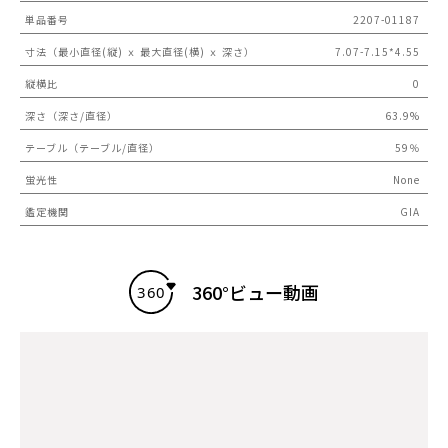
単品番号
2207-01187
寸法（最小直径(縦) ｘ 最大直径(横) ｘ 深さ）
7.07-7.15*4.55
縦横比
0
深さ（深さ/直径）
63.9%
テーブル（テーブル/直径）
59％
蛍光性
None
鑑定機関
GIA
360°ビュー動画