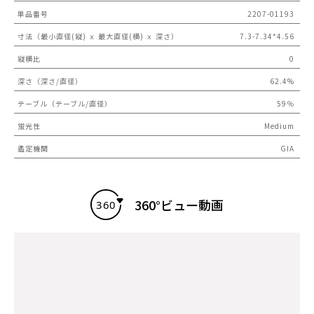
単品番号
2207-01193
寸法（最小直径(縦) ｘ 最大直径(横) ｘ 深さ）
7.3-7.34*4.56
縦横比
0
深さ（深さ/直径）
62.4%
テーブル（テーブル/直径）
59％
蛍光性
Medium
鑑定機関
GIA
360°ビュー動画