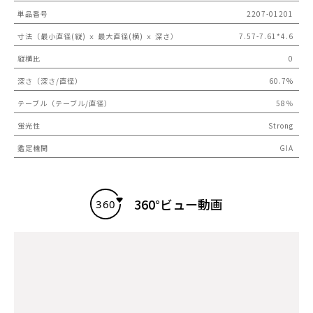
単品番号
2207-01201
寸法（最小直径(縦) ｘ 最大直径(横) ｘ 深さ）
7.57-7.61*4.6
縦横比
0
深さ（深さ/直径）
60.7%
テーブル（テーブル/直径）
58％
蛍光性
Strong
鑑定機関
GIA
360°ビュー動画