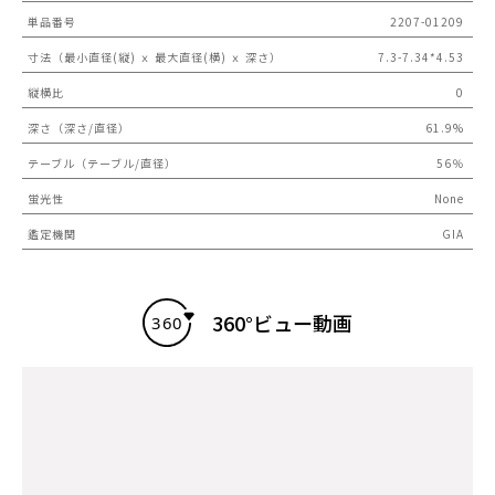
単品番号
2207-01209
寸法（最小直径(縦) ｘ 最大直径(横) ｘ 深さ）
7.3-7.34*4.53
縦横比
0
深さ（深さ/直径）
61.9%
テーブル（テーブル/直径）
56％
蛍光性
None
鑑定機関
GIA
360°ビュー動画