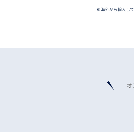
※海外から輸⼊し
オ