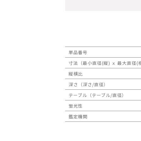
単品番号
寸法（最小直径(縦) ｘ 最大直径(横
縦横比
深さ（深さ/直径）
テーブル（テーブル/直径）
蛍光性
鑑定機関