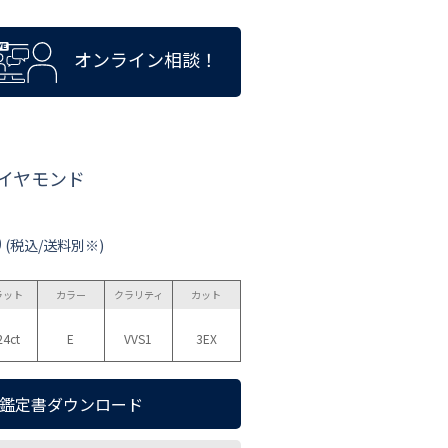
オンライン相談！
ダイヤモンド
0
(税込/送料別※)
ラット
カラー
クラリティ
カット
24ct
E
VVS1
3EX
鑑定書ダウンロード