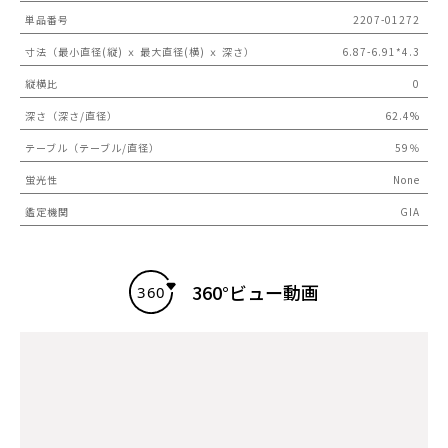
単品番号
2207-01272
寸法（最小直径(縦) ｘ 最大直径(横) ｘ 深さ）
6.87-6.91*4.3
縦横比
0
深さ（深さ/直径）
62.4%
テーブル（テーブル/直径）
59％
蛍光性
None
鑑定機関
GIA
360°ビュー動画