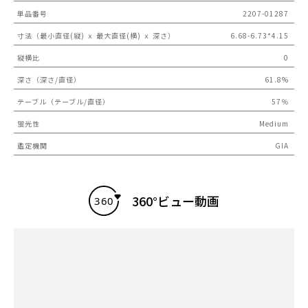
単品番号
2207-01287
寸法（最小直径(縦) ｘ 最大直径(横) ｘ 深さ）
6.68-6.73*4.15
縦横比
0
深さ（深さ/直径）
61.8%
テーブル（テーブル/直径）
57％
蛍光性
Medium
鑑定機関
GIA
360°ビュー動画