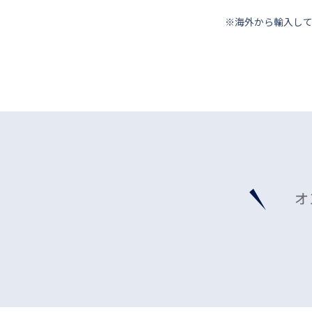
※海外から輸⼊し
オ