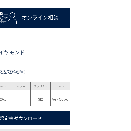
オンライン相談！
ダイヤモンド
税込/送料別※)
ラット
カラー
クラリティ
カット
20ct
F
SI2
VeryGood
鑑定書ダウンロード