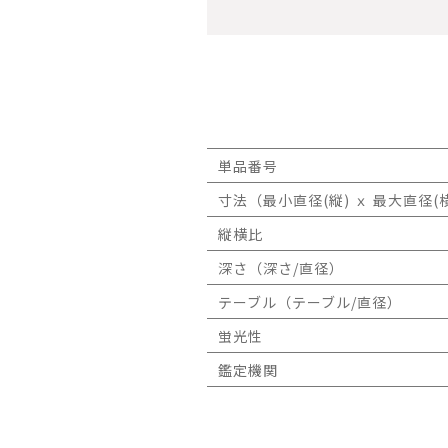
単品番号
寸法（最小直径(縦) ｘ 最大直径(横
縦横比
深さ（深さ/直径）
テーブル（テーブル/直径）
蛍光性
鑑定機関