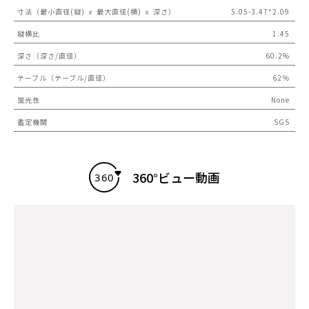
寸法（最小直径(縦) ｘ 最大直径(横) ｘ 深さ）
5.05-3.47*2.09
縦横比
1.45
深さ（深さ/直径）
60.2%
テーブル（テーブル/直径）
62％
蛍光性
None
鑑定機関
SGS
360°ビュー動画