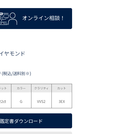
オンライン相談！
ダイヤモンド
0
(税込/送料別※)
ラット
カラー
クラリティ
カット
22ct
G
VVS2
3EX
鑑定書ダウンロード