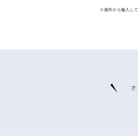
※海外から輸⼊し
オ