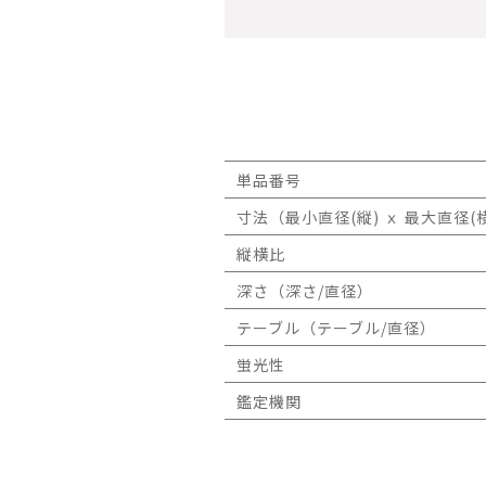
単品番号
寸法（最小直径(縦) ｘ 最大直径(横
縦横比
深さ（深さ/直径）
テーブル（テーブル/直径）
蛍光性
鑑定機関