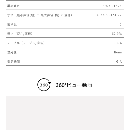
単品番号
2207-01323
寸法（最小直径(縦) ｘ 最大直径(横) ｘ 深さ）
6.77-6.81*4.27
縦横比
0
深さ（深さ/直径）
62.9%
テーブル（テーブル/直径）
56％
蛍光性
None
鑑定機関
GIA
360°ビュー動画