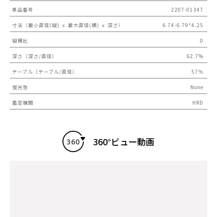
単品番号
2207-01347
寸法（最小直径(縦) ｘ 最大直径(横) ｘ 深さ）
6.74-6.79*4.25
縦横比
0
深さ（深さ/直径）
62.7%
テーブル（テーブル/直径）
57％
蛍光性
None
鑑定機関
HRD
360°ビュー動画