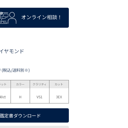
オンライン相談！
ダイヤモンド
0
(税込/送料別※)
ラット
カラー
クラリティ
カット
40ct
H
VS1
3EX
鑑定書ダウンロード