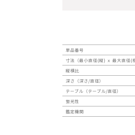
単品番号
寸法（最小直径(縦) ｘ 最大直径(横
縦横比
深さ（深さ/直径）
テーブル（テーブル/直径）
蛍光性
鑑定機関