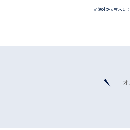
※海外から輸⼊し
オ