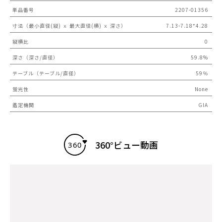
単品番号
2207-01356
寸法（最小直径(縦) ｘ 最大直径(横) ｘ 深さ）
7.13-7.18*4.28
縦横比
0
深さ（深さ/直径）
59.8%
テーブル（テーブル/直径）
59％
蛍光性
None
鑑定機関
GIA
360°ビュー動画