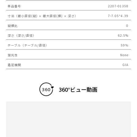
単品番号
2207-01358
寸法（最小直径(縦) ｘ 最大直径(横) ｘ 深さ）
7-7.05*4.39
縦横比
0
深さ（深さ/直径）
62.5%
テーブル（テーブル/直径）
59％
蛍光性
None
鑑定機関
GIA
360°ビュー動画