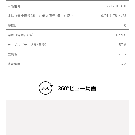
単品番号
2207-01360
寸法（最小直径(縦) ｘ 最大直径(横) ｘ 深さ）
6.74-6.78*4.25
縦横比
0
深さ（深さ/直径）
62.9%
テーブル（テーブル/直径）
57％
蛍光性
None
鑑定機関
GIA
360°ビュー動画