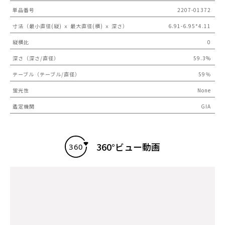
単品番号
2207-01372
寸法（最小直径(縦) ｘ 最大直径(横) ｘ 深さ）
6.91-6.95*4.11
縦横比
0
深さ（深さ/直径）
59.3%
テーブル（テーブル/直径）
59％
蛍光性
None
鑑定機関
GIA
360°ビュー動画