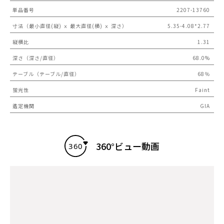
単品番号
2207-13760
寸法（最小直径(縦) ｘ 最大直径(横) ｘ 深さ）
5.35-4.08*2.77
縦横比
1.31
深さ（深さ/直径）
68.0%
テーブル（テーブル/直径）
68％
蛍光性
Faint
鑑定機関
GIA
360°ビュー動画