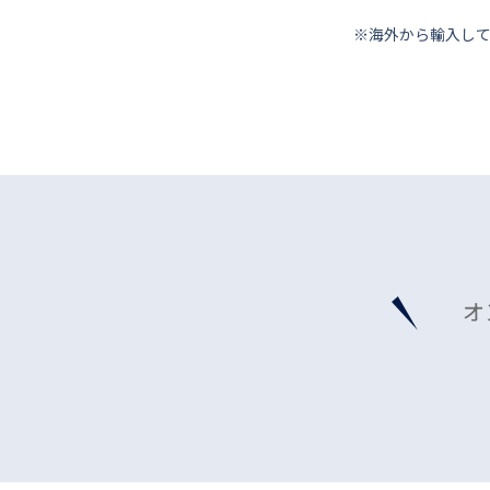
※海外から輸⼊し
オ