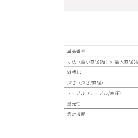
単品番号
寸法（最小直径(縦) ｘ 最大直径(横
縦横比
深さ（深さ/直径）
テーブル（テーブル/直径）
蛍光性
鑑定機関