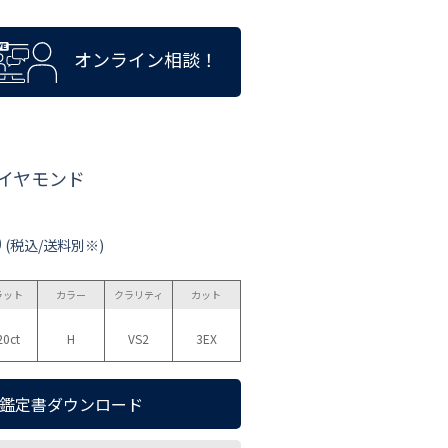
オンライン相談！
ダイヤモンド
0
(税込/送料別※)
ラット
カラー
クラリティ
カット
20ct
H
VS2
3EX
鑑定書ダウンロード