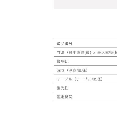
単品番号
寸法（最小直径(縦) ｘ 最大直径(横
縦横比
深さ（深さ/直径）
テーブル（テーブル/直径）
蛍光性
鑑定機関