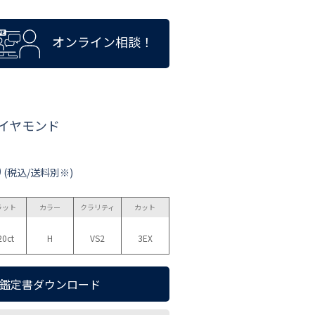
オンライン相談！
ダイヤモンド
0
(税込/送料別※)
ラット
カラー
クラリティ
カット
20ct
H
VS2
3EX
鑑定書ダウンロード