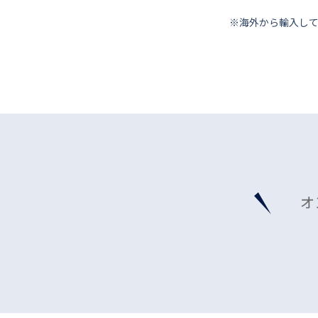
※海外から輸⼊し
オ