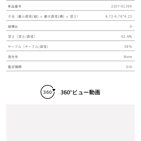
単品番号
2207-01394
寸法（最小直径(縦) ｘ 最大直径(横) ｘ 深さ）
6.72-6.76*4.22
縦横比
0
深さ（深さ/直径）
62.6%
テーブル（テーブル/直径）
58％
蛍光性
None
鑑定機関
GIA
360°ビュー動画