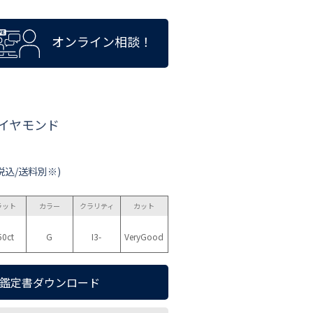
オンライン相談！
ダイヤモンド
税込/送料別※)
ラット
カラー
クラリティ
カット
50ct
G
I3-
VeryGood
鑑定書ダウンロード