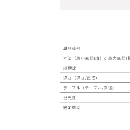
単品番号
寸法（最小直径(縦) ｘ 最大直径(横
縦横比
深さ（深さ/直径）
テーブル（テーブル/直径）
蛍光性
鑑定機関