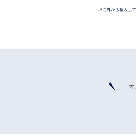
※海外から輸⼊し
オ