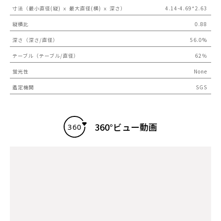
寸法（最小直径(縦) ｘ 最大直径(横) ｘ 深さ）
4.14-4.69*2.63
縦横比
0.88
深さ（深さ/直径）
56.0%
テーブル（テーブル/直径）
62％
蛍光性
None
鑑定機関
SGS
360°ビュー動画