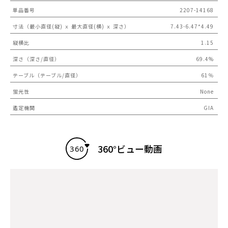
単品番号
2207-14168
寸法（最小直径(縦) ｘ 最大直径(横) ｘ 深さ）
7.43-6.47*4.49
縦横比
1.15
深さ（深さ/直径）
69.4%
テーブル（テーブル/直径）
61％
蛍光性
None
鑑定機関
GIA
360°ビュー動画