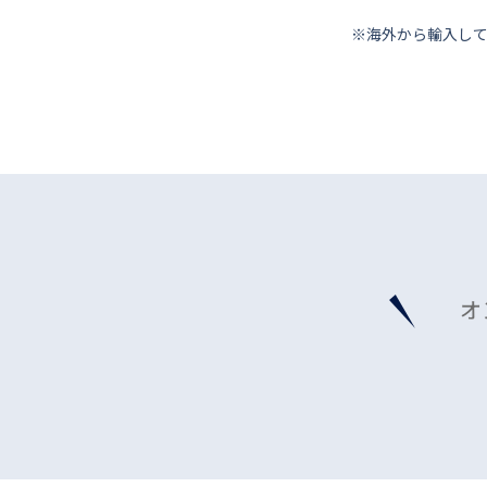
※海外から輸⼊し
オ