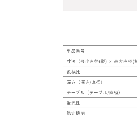
単品番号
寸法（最小直径(縦) ｘ 最大直径(横
縦横比
深さ（深さ/直径）
テーブル（テーブル/直径）
蛍光性
鑑定機関