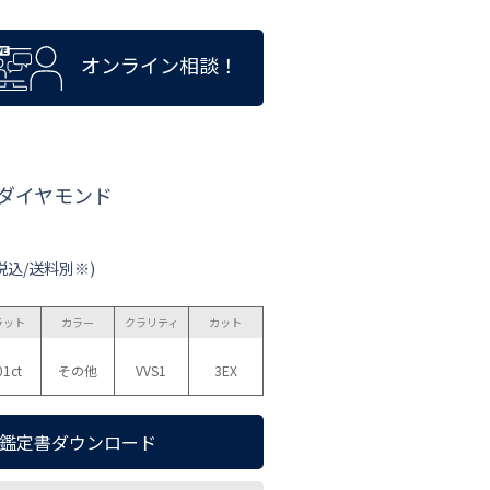
オンライン相談！
 ダイヤモンド
税込/送料別※)
ラット
カラー
クラリティ
カット
01ct
その他
VVS1
3EX
鑑定書ダウンロード