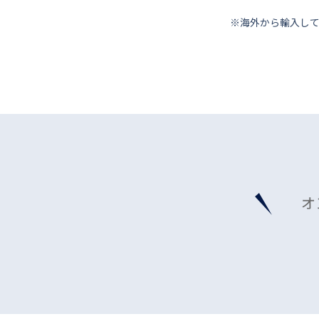
※海外から輸⼊し
オ