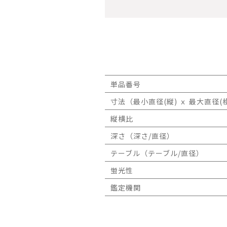
単品番号
寸法（最小直径(縦) ｘ 最大直径(横
縦横比
深さ（深さ/直径）
テーブル（テーブル/直径）
蛍光性
鑑定機関