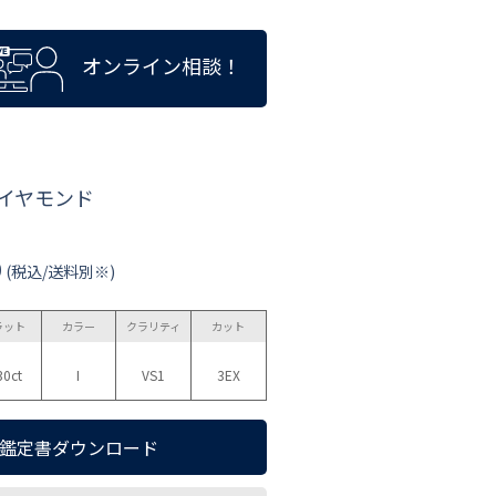
オンライン相談！
ダイヤモンド
0
(税込/送料別※)
ラット
カラー
クラリティ
カット
30ct
I
VS1
3EX
鑑定書ダウンロード