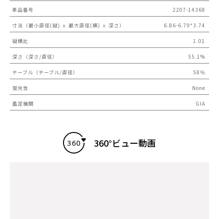
単品番号
2207-14368
寸法（最小直径(縦) ｘ 最大直径(横) ｘ 深さ）
6.86-6.79*3.74
縦横比
1.01
深さ（深さ/直径）
55.1%
テーブル（テーブル/直径）
58％
蛍光性
None
鑑定機関
GIA
360°ビュー動画